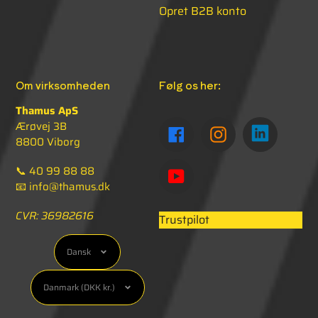
Opret B2B konto
Om virksomheden
Følg os her:
Thamus ApS
Ærøvej 3B
TUMBL
FACEBOOK
INSTAGRAM
8800 Viborg
📞 40 99 88 88
YOUTUBE
📧 info@thamus.dk
CVR: 36982616
Trustpilot
Sprog
Dansk
Valuta
Danmark (DKK kr.)