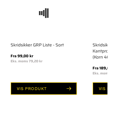
Skridsikker GRP Liste - Sort
Skridsikk
Kantprofi
Normal
Fra 99,00 kr
(Korn 46)
pris
Eks. moms 79,20 kr
Normal
Fra 189,00
pris
Eks. moms 1
VIS PRODUKT
VIS P