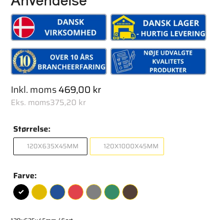
Inkl. moms
Normal
469,00 kr
Eks. moms
375,20 kr
pris
Størrelse:
120X635X45MM
120X1000X45MM
Farve: