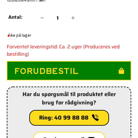
Antal:
Ikke på lager
Forventet leveringstid: Ca. 2 uger (Produceres ved
bestilling)
FORUDBESTIL
Tilføjelse
Har du spørgsmål til produktet eller
af
brug for rådgivning?
produkt
til
din
Ring: 40 99 88 88
indkøbskurv