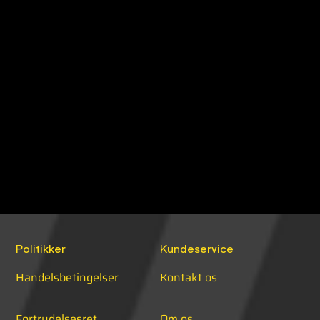
TILMELD
Politikker
Kundeservice
Handelsbetingelser
Kontakt os
Fortrydelsesret
Om os