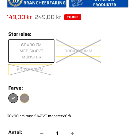
Tilbudspris
149,00 kr
Normal
249,00 kr
TILBUD
pris
Størrelse:
60X90 CM
MED SKÆVT
900X1500MM
MØNSTER
600X900MM
Farve:
Antal: