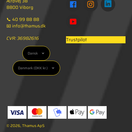
Ærøvej 3B
TUMBL
FACEBOOK
INSTAGRAM
8800 Viborg
📞 40 99 88 88
YOUTUBE
📧 info@thamus.dk
CVR: 36982616
Trustpilot
Sprog
Dansk
Valuta
Danmark (DKK kr.)
Betalingsmetoder
© 2026,
Thamus ApS