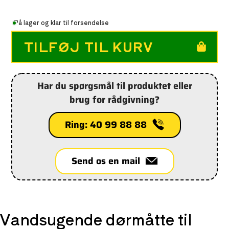
På lager og klar til forsendelse
TILFØJ TIL KURV
Tilføjelse
Har du spørgsmål til produktet eller
af
brug for rådgivning?
produkt
til
din
Ring: 40 99 88 88
indkøbskurv
Send os en mail
Vandsugende dørmåtte til